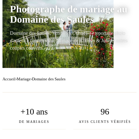
Photographe de mariage au
Domaine des Saules
Domaine des Saules, Vendières (Aisne) — reportage photo
d'auteur à l'œil cinéma. Mariage de Romain & Julie et autres
couples couverts.
Accueil
›
Mariage
›
Domaine des Saules
+10 ans
96
DE MARIAGES
AVIS CLIENTS VÉRIFIÉS