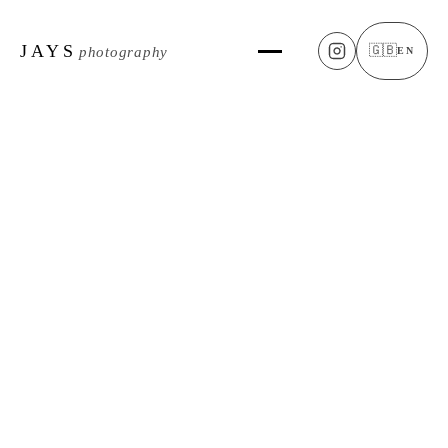
JAYS
🇬🇧
photography
EN