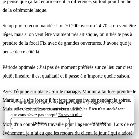
je pense que ça fait énormément la différence, surtout pour l’arche
de la cérémonie laïque.
Setup photo recommandé : Un. 70 200 avec un 24 70 si on veut être
léger, mais si on veut être vraiment très artistique, on n’hésite pas à
prendre de la focal Fix avec de grandes ouvertures. J’avoue que je
pense de ce côté là.
Période optimale : J’ai pas de moment préférés sur ce lieu car c’est
plutôt linéaire, il est qualitatif et il passe à n’importe quelle saison.
Avec l'équipe sur place : Sur le mariage, Mounir a failli se prendre le
Marié sur la tête lorsqu’il fut jeter par ses invités pendant la soirée.
On utilise des cookies de mesure publicitaire (Google) pour savoir
Mais bon c’est réflexe étaient bien affûté.
quelles campagnes nous amènent nos couples. Rien n'est stocké tant
que vous n'avez pas accepté.
En savoir plus
Refuser
Accepter
Mots d'un couple : J’ai travaillé pour l’agence d’un Ami. Lors de cet
EN LIGNE · RÉPONSE SOUS 12H
évènement, je n’ai eu que les retours du client, le jour J qui a adoré
Parlez-nous de votre projet
→