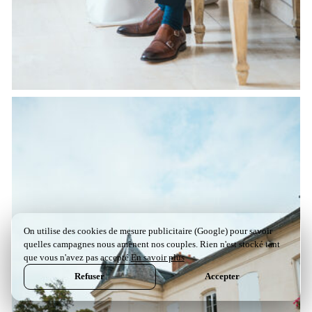
On utilise des cookies de mesure publicitaire (Google) pour savoir
quelles campagnes nous amènent nos couples. Rien n'est stocké tant
que vous n'avez pas accepté.
En savoir plus
Refuser
Accepter
EN LIGNE · RÉPONSE SOUS 12H
Parlez-nous de votre projet
→