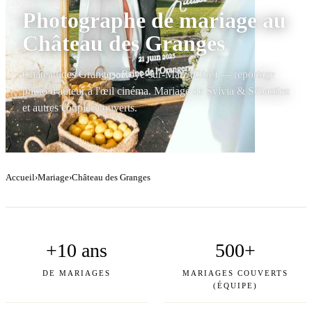
Photographe de mariage au
Château des Granges
Château des Granges, Roye-sur-Matz (Oise) — reportage
photo d'auteur à l'œil cinéma. Mariage de Sylvia & Sébastien
et autres couples couverts.
Accueil
›
Mariage
›
Château des Granges
+10 ans
500+
DE MARIAGES
MARIAGES COUVERTS
(ÉQUIPE)