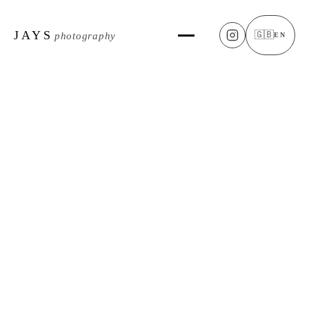
JAYS
🇬🇧
photography
EN