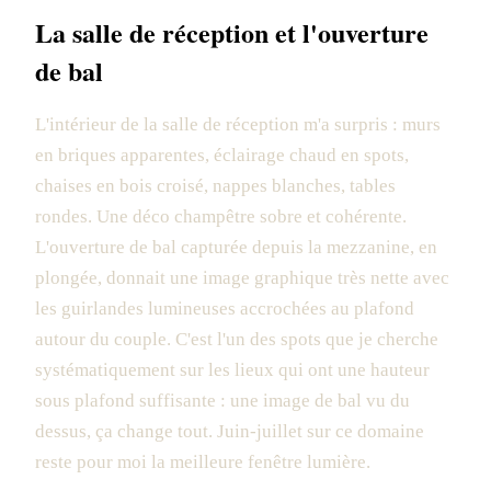
La salle de réception et l'ouverture
de bal
L'intérieur de la salle de réception m'a surpris : murs
en briques apparentes, éclairage chaud en spots,
chaises en bois croisé, nappes blanches, tables
rondes. Une déco champêtre sobre et cohérente.
L'ouverture de bal capturée depuis la mezzanine, en
plongée, donnait une image graphique très nette avec
les guirlandes lumineuses accrochées au plafond
autour du couple. C'est l'un des spots que je cherche
systématiquement sur les lieux qui ont une hauteur
sous plafond suffisante : une image de bal vu du
dessus, ça change tout. Juin-juillet sur ce domaine
reste pour moi la meilleure fenêtre lumière.