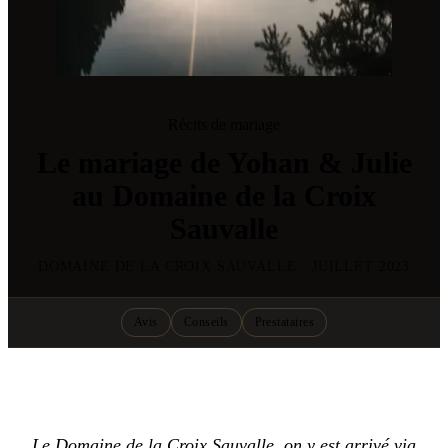
Récits de mariage
Le mariage de Yohan & Julie
au Domaine de la Croix
Sauvalle
DOMAINE DE LA CROIX SAUVALLE · JUILLET 2023
Avis
Conseils
Prestataires
Le Domaine de la Croix Sauvalle, on y est arrivé via