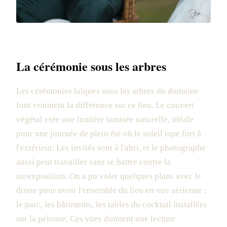
La cérémonie sous les arbres
Les cérémonies laïques sous les arbres du domaine
font vraiment la différence sur ce lieu. Le couvert
végétal crée une lumière tamisée naturelle, idéale
pour une journée de plein été où le soleil tape fort à
l'extérieur. Les invités sont à l'abri, et le photographe
aussi peut travailler sans se battre contre la
surexposition. On a pu voler quelques plans avec le
drone pour avoir l'ensemble du lieu en vue aérienne :
le parc, les bâtiments, les tables du cocktail installées
sur la pelouse. Ces vues donnent une lecture