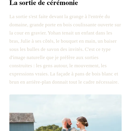
La sortie de cérémonie
La sortie s'est faite devant la grange à l'entrée du
domaine, grande porte en bois coulissante ouverte sur
la cour en gravier. Yohan tenait un enfant dans les
bras, Julie à ses côtés, le bouquet en main, un baiser
sous les bulles de savon des invités. C'est ce type
d'image naturelle que je préfère aux sorties
construites : les gens autour, le mouvement, les
expressions vraies. La façade à pans de bois blanc et
brun en arrière-plan donnait tout le cadre nécessaire.