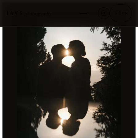
JAYS
🇬🇧
photography
EN