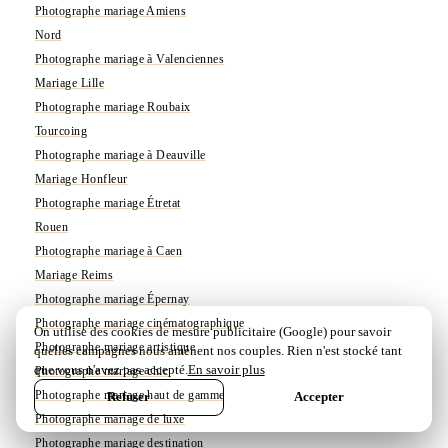
Photographe mariage Amiens
Nord
Photographe mariage à Valenciennes
Mariage Lille
Photographe mariage Roubaix
Tourcoing
Photographe mariage à Deauville
Mariage Honfleur
Photographe mariage Étretat
Rouen
Photographe mariage à Caen
Mariage Reims
Photographe mariage Épernay
Photographe mariage cinématographique
On utilise des cookies de mesure publicitaire (Google) pour savoir
Photographe mariage artistique
quelles campagnes nous amènent nos couples. Rien n'est stocké tant
que vous n'avez pas accepté.
En savoir plus
Photographe mariage chic
Photographe mariage haut de gamme
Refuser
Accepter
EN LIGNE · RÉPONSE SOUS 12H
Photographe mariage de luxe
Parlez-nous de votre projet
→
Photographe mariage destination