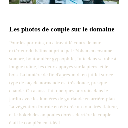
Les photos de couple sur le domaine
Pour les portraits, on a travaillé contre le mur
extérieur du bâtiment principal : Yohan en costume
sombre, boutonnière gypsophile, Julie dans sa robe à
longue traîne, les deux appuyés sur la pierre et le
bois. La lumière de fin d'après-midi en juillet sur ce
type de façade normande est très douce, presque
chaude. On a aussi fait quelques portraits dans le
jardin avec les lumières de guirlande en arrière-plan.
La végétation fournie en été crée un fond très flatteur,
et le bokeh des ampoules dorées derrière le couple
était le complément idéal.