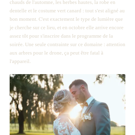
chauds de l'automne, les herbes hautes, la robe en
dentelle et le costume vert canard : tout s'est aligné au
bon moment. C'est exactement le type de lumière que
je cherche sur ce lieu, et en octobre elle arrive encore
assez tôt pour s'inscrire dans le programme de la
soirée. Une seule contrainte sur ce domaine : attention
aux arbres pour le drone, ça peut être fatal à
l'appareil.