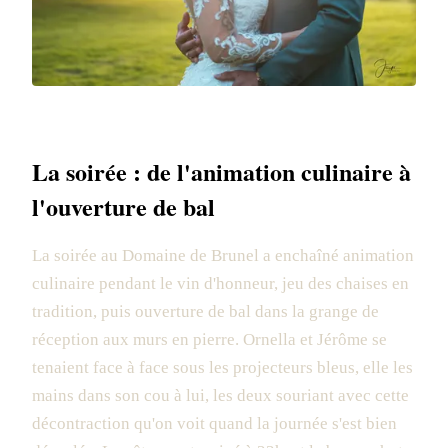
La soirée : de l'animation culinaire à
l'ouverture de bal
La soirée au Domaine de Brunel a enchaîné animation
culinaire pendant le vin d'honneur, jeu des chaises en
tradition, puis ouverture de bal dans la grange de
réception aux murs en pierre. Ornella et Jérôme se
tenaient face à face sous les projecteurs bleus, elle les
mains dans son cou à lui, les deux souriant avec cette
décontraction qu'on voit quand la journée s'est bien