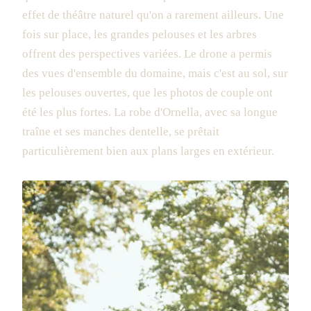
effet de théâtre naturel qu'on a rarement ailleurs. Une
fois sur place, les grandes pelouses et les arbres
offrent des perspectives variées. Le drone a permis
des vues d'ensemble du domaine, mais c'est au sol, sur
les pelouses ouvertes, que les photos de couple ont
été les plus fortes. La robe d'Ornella, avec sa longue
traîne et ses manches dentelle, se prêtait
particulièrement bien aux plans larges en extérieur.