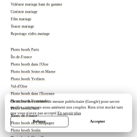
Vidéaste mariage haut de gamme
Cinéaste mariage
Film mariage
Teaser mariage
Reportage vidéo mariage
Photo booth Paris
Île-de-France
Photo booth dans l'Oise
Photo booth Seine-et-Marne
Photo booth Yvelines
Val-d'Oise
Photo booth dans l'Essonne
Photo booth Normandie
On utilise des cookies de mesure publicitaire (Google) pour savoir
quelles campagnes nous amènent nos couples. Rien n'est stocké tant
Photo booth Nord
que vous n'avez pas accepté.
En savoir plus
Hauts-de-France
Refuser
Accepter
Photo booth en Champagne
EN LIGNE · RÉPONSE SOUS 12H
Photo booth Senlis
Parlez-nous de votre projet
→