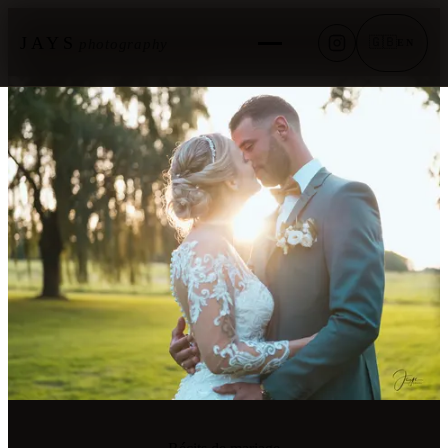
JAYS
🇬🇧
photography
EN