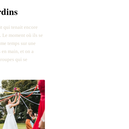
rdins
t qui tenait encore
e. Le moment où ils se
même temps sur une
s en main, et on a
groupes qui se