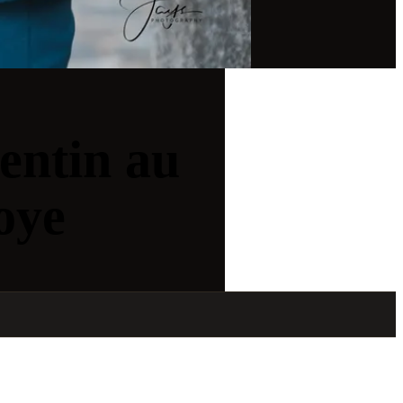
entin au
oye