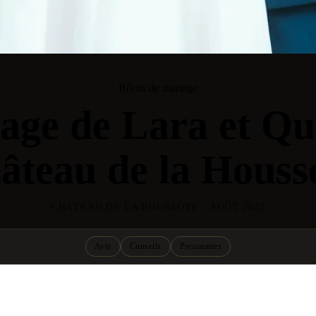
Récits de mariage
age de Lara et Qu
âteau de la Houss
CHÂTEAU DE LA HOUSSOYE · AOÛT 2023
Avis
Conseils
Prestataires