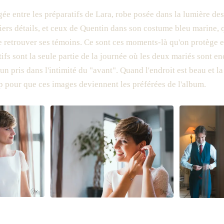
gée entre les préparatifs de Lara, robe posée dans la lumière des
iers détails, et ceux de Quentin dans son costume bleu marine, q
e retrouver ses témoins. Ce sont ces moments-là qu'on protège 
tifs sont la seule partie de la journée où les deux mariés sont e
n pris dans l'intimité du "avant". Quand l'endroit est beau et la
p pour que ces images deviennent les préférées de l'album.