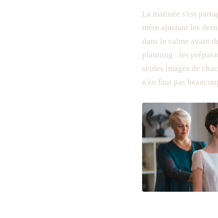
La matinée s'est parta
mère ajustant les dern
dans le calme avant d
planning : les prépara
seules images de chacu
n'en faut pas beaucou