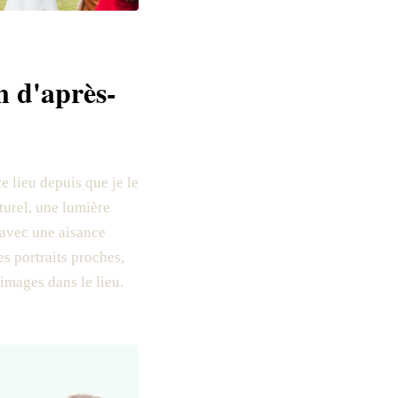
n d'après-
ce lieu depuis que je le
aturel, une lumière
 avec une aisance
es portraits proches,
 images dans le lieu.