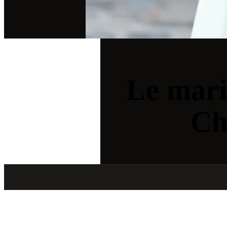
Le mari
Ch