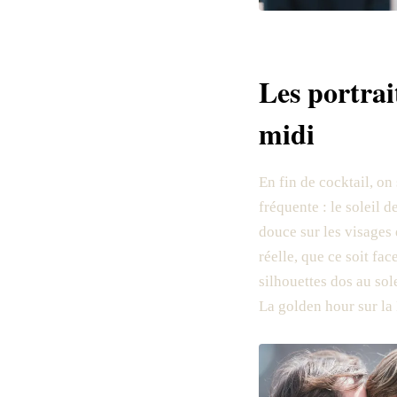
Les portrai
midi
En fin de cocktail, on 
fréquente : le soleil d
douce sur les visages 
réelle, que ce soit fac
silhouettes dos au sol
La golden hour sur la