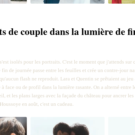
ts de couple dans la lumière de fi
s'est isolés pour les portraits. C'est le moment que j'attends sur 
e fin de journée passe entre les feuilles et crée un contre-jour n
qu'aucun flash ne reproduit. Lara et Quentin se prêtaient au jeu
e à face ou de profil dans la lumière rasante. On a alterné entre l
eil, et les plans larges avec la façade du château pour ancrer les
 Houssoye en août, c'est un cadeau.