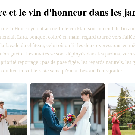
e et le vin d'honneur dans les ja
 de la Houssoye ont accueilli le cocktail sous un ciel de fin aoû
tendait Lara, bouquet coloré en main, regard tourné vers l'allé
 la façade du château, celui où on lit les deux expressions en 
qu'on guette. Les invités se sont déployés dans les jardins, verre
priorité reportage : pas de pose figée, les regards naturels, les 
du lieu faisait le reste sans qu'on ait besoin d'en rajouter.