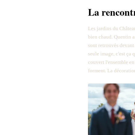
La rencontr
Les jardins du Château
bien chaud. Quentin at
sont retrouvés devant
seule image, c'est ça 
couvert l'ensemble en 
forment. La décoration 