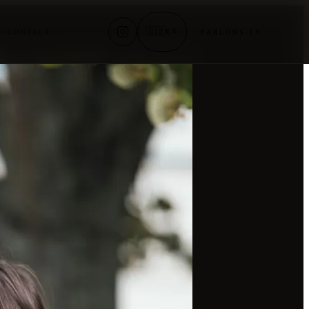
🇬🇧
EN
T
CONTACT
PARLONS-EN