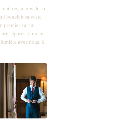
 fenêtres, mains de sa
ui bouclait sa veste
en premier sur un
ncore séparés, donc les
 lumière avec nous, il