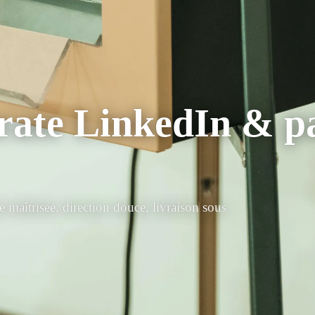
orate LinkedIn & p
 maîtrisée, direction douce, livraison sous