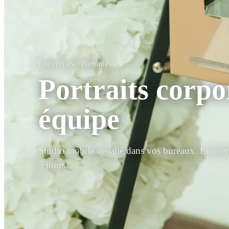
Entreprises · Portraits
Portraits corp
équipe
Studio mobile installé dans vos bureaux. Lumière
5 jours.